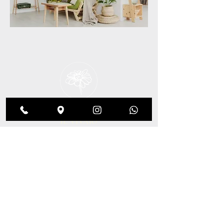
IL VIVAIO
Via Edison 4, Nave 25075 Bs
ITALY
AIUTO
Privacy