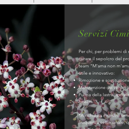
Servizi Cimi
Per chi, per problemi d
curare il sepolcro del p
team "M'ama non m'ama"
utile e innovativo:
Rimozione e sostituzione 
Manutenzione del verde di
Pulizia della lastra (spolve
funebri.
*A richiesta il nostro ser
frequenza settimanale, 