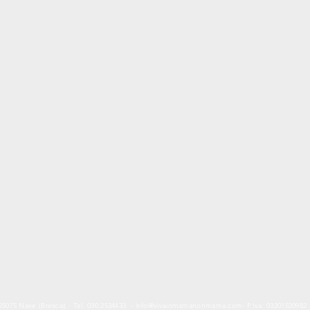
25075 Nave (Brescia) - Tel. 030.2534433 -
info@vivaiomamanonmama.com
- P.Iva: 0320152098