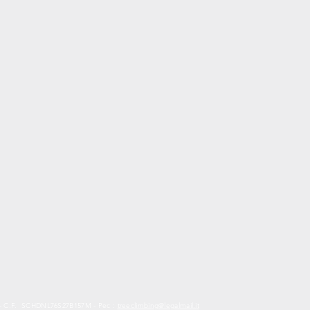
2 - C.F. SCHDNL76S27B157M - Pec :
treeclimbing@legalmail.it