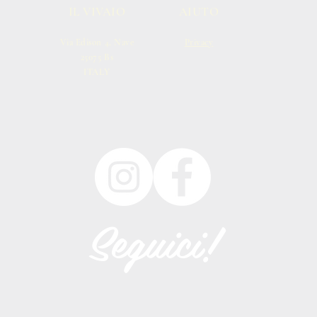
IL VIVAIO
AIUTO
Via Edison 4, Nave
Privacy
25075 Bs
ITALY
Seguici!