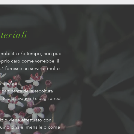
teriali
i mobilità e/o tempo, non può
roprio caro come vorrebbe, il
 fornisce un servizio molto
dei fiori.
 pertinenza della sepoltura
ratura e lavaggio) e degli arredi
vizio viene effettuato con
quindicinale, mensile o come