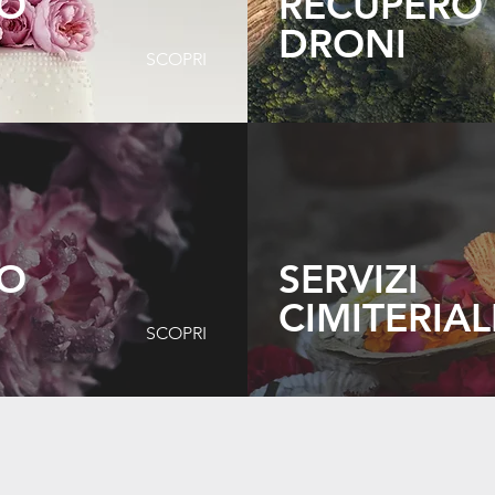
TO
RECUPERO
DRONI
SCOPRI
TO
SERVIZI
CIMITERIAL
SCOPRI