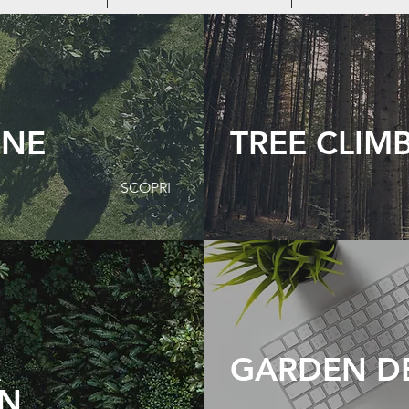
ONE
TREE CLIM
SCOPRI
A
GARDEN D
GN