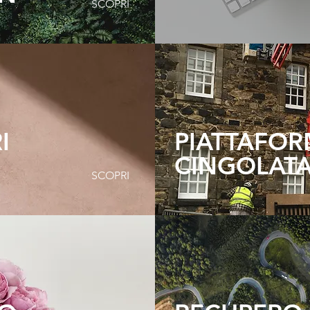
SCOPRI
I
PIATTAFO
CINGOLAT
SCOPRI