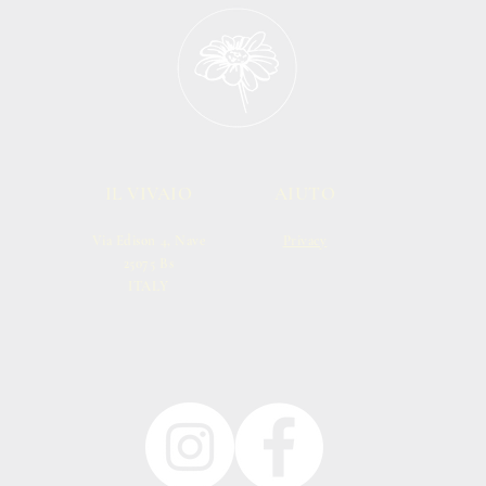
IL VIVAIO
AIUTO
Via Edison 4, Nave
Privacy
25075 Bs
ITALY