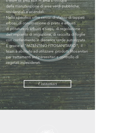
Il team M'ama non m'ama si occupa
della manutenzione di aree verdi pubbliche,
residenziali e aziendali.
Nello specifico offre servizi di sfalcio di tappeti
erbosi, di concimazione di prato e arbusti,
di potature di arbusti e siepi, di regolazione
dell'impianto di irrigazione, di raccolta di foglie
con conferimento in discarica verde autorizzata.
E grazie al "PATENTINO FITOSANITARIO", il
team è abilitato ad utilizzare prodotti fitosanitari
per trattamenti antiparassitari e controllo di
vegetali indesiderati.
.
Contattaci