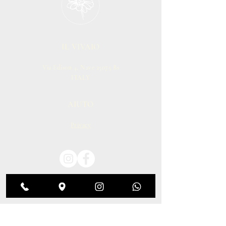
IL VIVAIO
Via Edison 4, Nave 25075 Bs
ITALY
AIUTO
Privacy
Seguici!